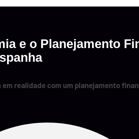
ia e o Planejamento Fi
Espanha
 em realidade com um planejamento financ