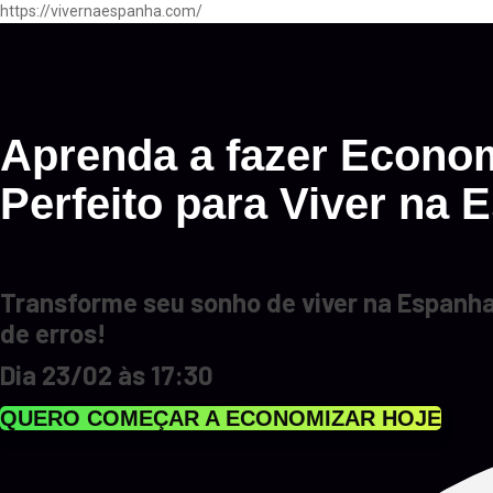
https://vivernaespanha.com/
Aprenda a fazer
Econom
Perfeito para Viver na 
Transforme seu sonho de viver na Espanha
de erros!
Dia 23/02 às 17:30
QUERO COMEÇAR A ECONOMIZAR HOJE