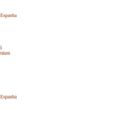
a Espanha
6
emium
a Espanha