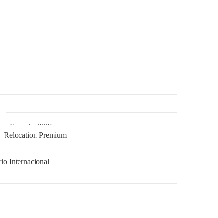
r na Espanha 2026
: Relocation Premium
rio Internacional
s para Viver na Espanha