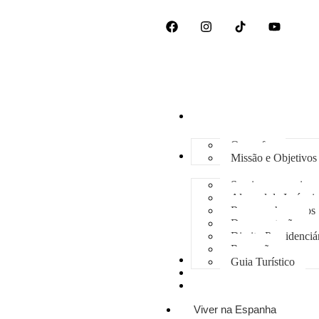
Viver na Espanha
Quem faz
Serviços
Missão e Objetivos
Serviços para vive
Aluguel de Imóveis
Recursos humanos
Documentação
Direito Previdenciá
Recepção
Blog
Guia Turístico
Contato
Consultorias e Diagnóstico
Viver na Espanha