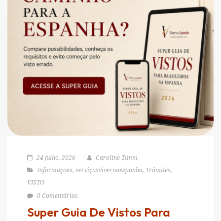
24 julho, 2026
Caroline Timm
Informações
,
serviçosvivernaespanha
,
Trâmites
,
VISTO
0 Comentários
Super Guia De Vistos Para