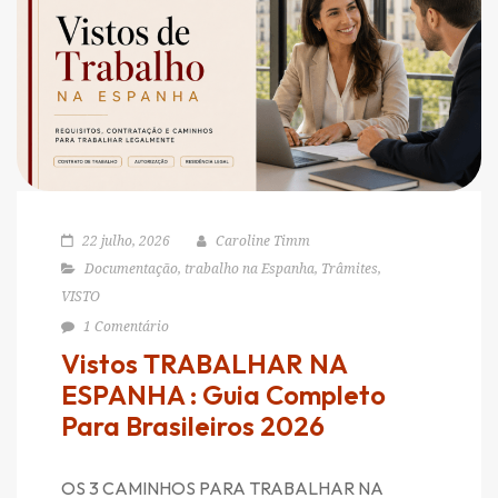
22 julho, 2026
Caroline Timm
Documentação
,
trabalho na Espanha
,
Trâmites
,
VISTO
1 Comentário
Vistos TRABALHAR NA
ESPANHA : Guia Completo
Para Brasileiros 2026
OS 3 CAMINHOS PARA TRABALHAR NA