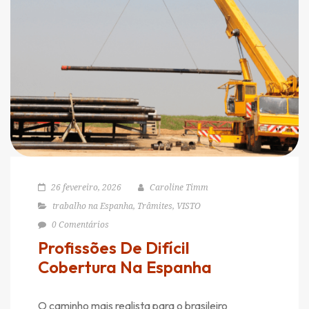
26 fevereiro, 2026
Caroline Timm
trabalho na Espanha
,
Trâmites
,
VISTO
0 Comentários
Profissões De Difícil
Cobertura Na Espanha
O caminho mais realista para o brasileiro