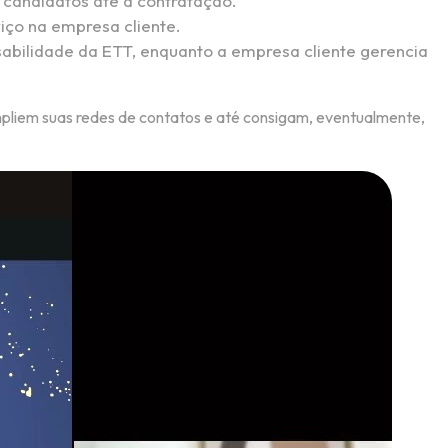
 candidatos até a contratação.
iço na empresa cliente.
nsabilidade da ETT, enquanto a empresa cliente gerencia
mpliem suas redes de contatos e até consigam, eventualmente,