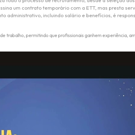
za todo o processo de recrutamento, desde a seleção dos
ssina um contrato temporário com a ETT, mas presta serv
 administrativo, incluindo salário e benefícios, é respo
e trabalho, permitindo que profissionais ganhem experiência, a