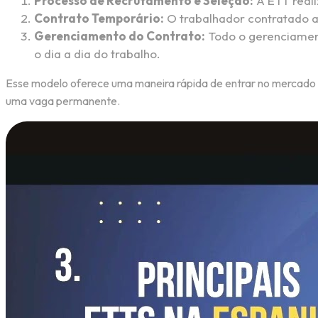
Processo de Recrutamento e Seleção:
A ETT reali
Contrato Temporário:
O trabalhador contratado a
Gerenciamento do Contrato:
Todo o gerenciamento
o dia a dia do trabalho.
Esse modelo oferece uma maneira rápida de entrar no mercado d
uma vaga permanente.