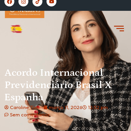
https://vivernaespanha.com/
Acordo Internacional
Previdenciário Brasil X
Espanha
Caroline Timm
março 11, 2026
12:52 pm
Sem comentários