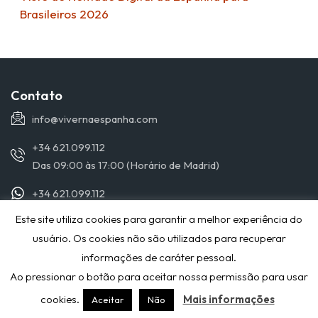
Brasileiros 2026
Contato
info@vivernaespanha.com
+34 621.099.112
Das 09:00 às 17:00 (Horário de Madrid)
+34 621.099.112
Este site utiliza cookies para garantir a melhor experiência do
© 2019 VIVERNAESPANHA.COM - TODOS OS DIREITOS
usuário. Os cookies não são utilizados para recuperar
RESERVADOS
informações de caráter pessoal.
POLITICA DE PRIVACIDAD
Ao pressionar o botão para aceitar nossa permissão para usar
cookies.
Mais informações
Aceitar
Não