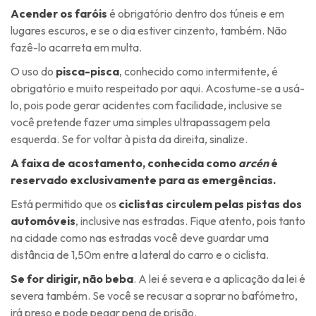
Acender os faróis
é obrigatório dentro dos túneis e em
lugares escuros, e se o dia estiver cinzento, também. Não
fazê-lo acarreta em multa.
O uso do
pisca-pisca
, conhecido como intermitente, é
obrigatório e muito respeitado por aqui. Acostume-se a usá-
lo, pois pode gerar acidentes com facilidade, inclusive se
você pretende fazer uma simples ultrapassagem pela
esquerda. Se for voltar à pista da direita, sinalize.
A faixa de acostamento, conhecida como
arcén
é
reservado exclusivamente para as emergências.
Está permitido que os
ciclistas circulem pelas pistas dos
automóveis
, inclusive nas estradas. Fique atento, pois tanto
na cidade como nas estradas você deve guardar uma
distância de 1,50m entre a lateral do carro e o ciclista.
Se for dirigir, não beba
. A lei é severa e a aplicação da lei é
severa também. Se você se recusar a soprar no bafómetro,
irá preso e pode pegar pena de prisão.