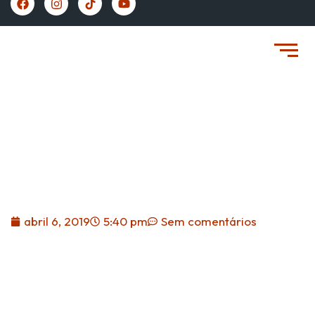
https://vivernaespanha.com/
Canje – Como Trocar A
Carteira De Motorista
Brasileira Pela Espanhola?
abril 6, 2019
5:40 pm
Sem comentários