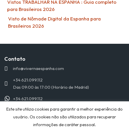
Vistos TRABALHAR NA ESPANHA : Guia completo
para Brasileiros 2026
Visto de Nômade Digital da Espanha para
Brasileiros 2026
Contato
info@vivernaespanha.com
+34 621.099.112
Das 09:00 às 17:00 (Horário de Madrid)
+34 621.099.112
Este site utiliza cookies para garantir a melhor experiência do
© 2019 VIVERNAESPANHA.COM - TODOS OS DIREITOS
usuário. Os cookies não são utilizados para recuperar
RESERVADOS
informações de caráter pessoal.