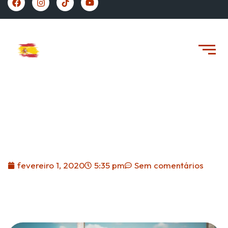
https://vivernaespanha.com/
Carta Invitación Ou Carta
Convite Para A Espanha
fevereiro 1, 2020
5:35 pm
Sem comentários