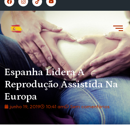
https://vivernaespanha.com/
Espanha Lidera A
Reprodução Assistida Na
Europa
junho 19, 2019
10:41 am
Sem comentários