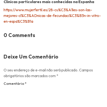
Clinicas particulares mais conhecidas na Espanha
https://www.mujerfertil.es/28-cu%C3%A1les-son-las-
mejores-cl%C3%ADnicas-de-fecundaci%C3%B3n-in-vitro-
en-espa%C3%B1a
0 Comments
Deixe Um Comentário
O seu endereço de e-mail não será publicado.
Campos
obrigatórios são marcados com
*
Comentário
*