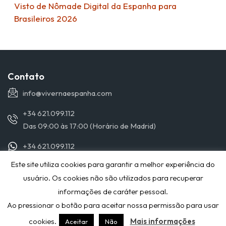
Visto de Nômade Digital da Espanha para
Brasileiros 2026
Contato
info@vivernaespanha.com
+34 621.099.112
Das 09:00 às 17:00 (Horário de Madrid)
+34 621.099.112
Este site utiliza cookies para garantir a melhor experiência do
© 2019 VIVERNAESPANHA.COM - TODOS OS DIREITOS
usuário. Os cookies não são utilizados para recuperar
RESERVADOS
informações de caráter pessoal.
POLITICA DE PRIVACIDAD
Ao pressionar o botão para aceitar nossa permissão para usar
cookies.
Mais informações
Aceitar
Não