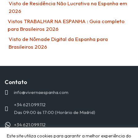
Visto de Residência Não Lucrativa na Espanha em
2026
Vistos TRABALHAR NA ESPANHA : Guia completo
para Brasileiros 2026
Visto de Nômade Digital da Espanha para
Brasileiros 2026
Contato
info@vivernaespanha.com
+34 621.099.112
Das 09:00 às 17:00 (Horário de Madrid)
+34 621.099.112
Este site utiliza cookies para garantir a melhor experiência do