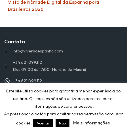
Visto de Nômade Digital da Espanha para
Brasileiros 2026
Contato
info@vivernaespanha.com
+34 621.099.112
Das 09:00 às 17:00 (Horário de Madrid)
+34 621.099.112
Este site utiliza cookies para garantir a melhor experiência do
© 2019 VIVERNAESPANHA.COM - TODOS OS DIREITOS
usuário. Os cookies não são utilizados para recuperar
RESERVADOS
informações de caráter pessoal.
POLITICA DE PRIVACIDAD
Ao pressionar o botão para aceitar nossa permissão para usar
cookies.
Mais informações
Aceitar
Não