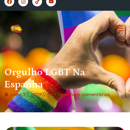
https://vivernaespanha.com/
Orgulho LGBT Na
Espanha
junho 27, 2019
5:27 am
Sem comentários