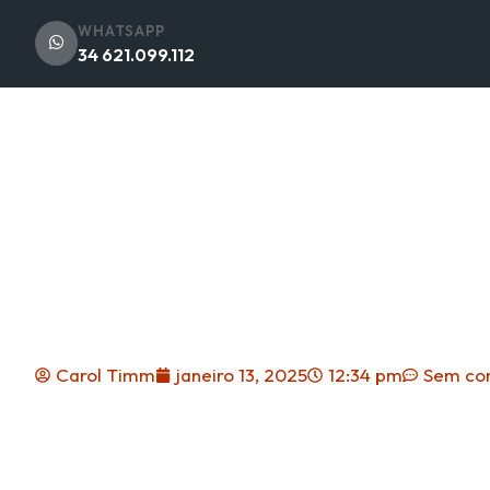
https://vivernaespanha.com/
WHATSAPP
34 621.099.112
Projeto De Recolocação De 
Espanha E Europa
Carol Timm
janeiro 13, 2025
12:34 pm
Sem co