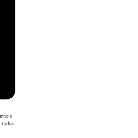
anha e
m todas