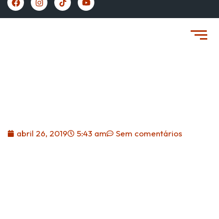
https://vivernaespanha.com/
Tudo Sobre A “Pareja De
Hecho” Na Espanha.
abril 26, 2019
5:43 am
Sem comentários